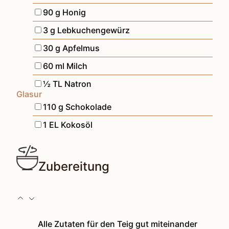
▢
90
g
Honig
▢
3
g
Lebkuchengewürz
▢
30
g
Apfelmus
▢
60
ml
Milch
▢
½
TL
Natron
Glasur
▢
110
g
Schokolade
▢
1
EL
Kokosöl
Zubereitung
Alle Zutaten für den Teig gut miteinander