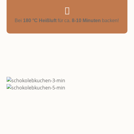

Bei
180 °C Heißluft
für ca.
8-10 Minuten
backen!