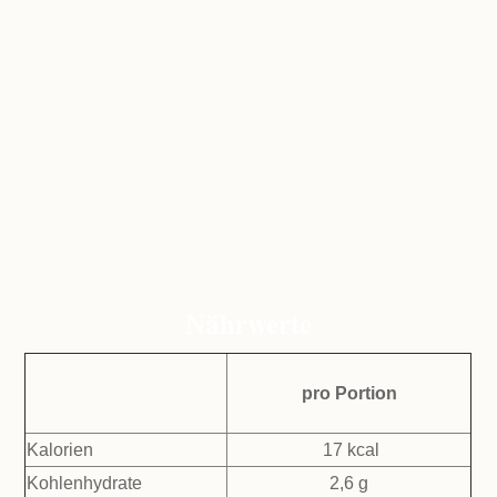
geben auch Schokoraspeln direkt in den Teig. Du wirst
erstaunt sein, wie lecker das schmeckt!
Schokoglasur
: Entweder du nimmst eine fertige
Glasur oder du mischt Schokolade im Verhältnis 10:1
mit Kokosöl und tunkst sie darin.
Nährwerte
pro Portion
Kalorien
17 kcal
Kohlenhydrate
2,6 g