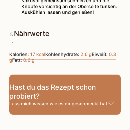
Kokosöl gemeinsam schmelzen und die
Knöpfe vorsichtig an der Oberseite tunken.
Auskühlen lassen und genießen!
Nährwerte
Kalorien:
17
kcal
Kohlenhydrate:
2.6
g
Eiweiß:
0.3
g
Fett:
0.6
g
Hast du das Rezept schon
probiert?
Lass mich wissen
wie es dir geschmeckt hat!