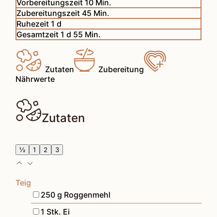
Minuten
Vorbereitungszeit
10
Min.
Minuten
Zubereitungszeit
45
Min.
day
Ruhezeit
1
d
day
Minuten
Gesamtzeit
1
d
55
Min.
Zutaten
Zubereitung
Nährwerte
Zutaten
½
1
2
3
Teig
▢
250
g
Roggenmehl
▢
1
Stk.
Ei