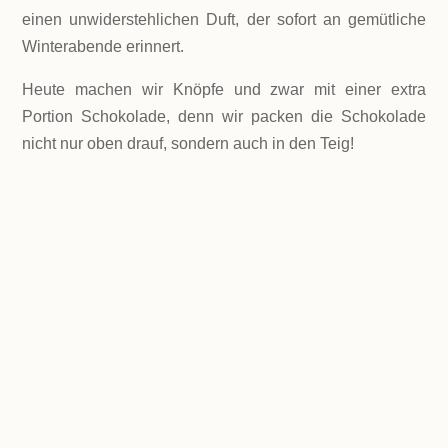
einen unwiderstehlichen Duft, der sofort an gemütliche
Winterabende erinnert.
Heute machen wir Knöpfe und zwar mit einer extra
Portion Schokolade, denn wir packen die Schokolade
nicht nur oben drauf, sondern auch in den Teig!
LEVEL
Einfach
PORTIONEN
135 Knöpfe - aber natürlich abhängig von deiner
Größe und Geduld