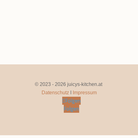
Seite 1 von 57
1
2
3
4
5
...
10
20
30
...
»
Letzte »
© 2023 - 2026 juicys-kitchen.at
Datenschutz
I
Impressum
Folgen
Folgen