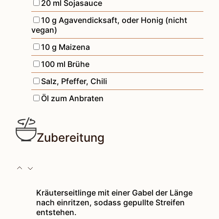
▢
20
ml
Sojasauce
▢
10
g
Agavendicksaft
,
oder Honig (nicht
vegan)
▢
10
g
Maizena
▢
100
ml
Brühe
▢
Salz, Pfeffer, Chili
▢
Öl zum Anbraten
Zubereitung
Kräuterseitlinge mit einer Gabel der Länge
nach einritzen, sodass gepullte Streifen
entstehen.