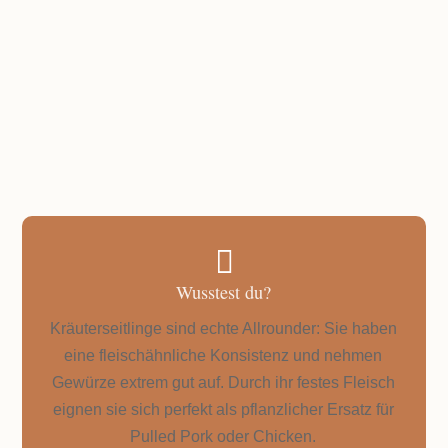
GESAMTZEIT
Nur ca. 20 Minuten

Wusstest du?
Kräuterseitlinge sind echte Allrounder: Sie haben
eine fleischähnliche Konsistenz und nehmen
Gewürze extrem gut auf. Durch ihr festes Fleisch
eignen sie sich perfekt als pflanzlicher Ersatz für
Pulled Pork oder Chicken.