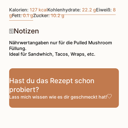
Kalorien:
127
kcal
Kohlenhydrate:
22.2
g
Eiweiß:
8
g
Fett:
0.1
g
Zucker:
10.2
g
Notizen
Nährwertangaben nur für die Pulled Mushroom
Füllung.
Ideal für Sandwhich, Tacos, Wraps, etc.
Hast du das Rezept schon
probiert?
Lass mich wissen
wie es dir geschmeckt hat!