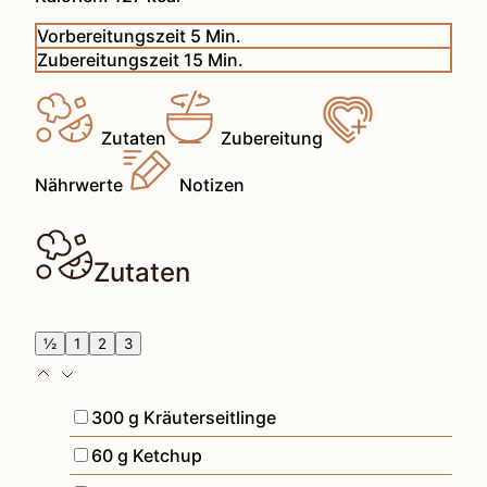
Minuten
Vorbereitungszeit
5
Min.
Minuten
Zubereitungszeit
15
Min.
Zutaten
Zubereitung
Nährwerte
Notizen
Zutaten
½
1
2
3
▢
300
g
Kräuterseitlinge
▢
60
g
Ketchup