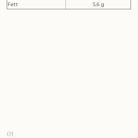
Fett
5,6 g
zubereitet!
01