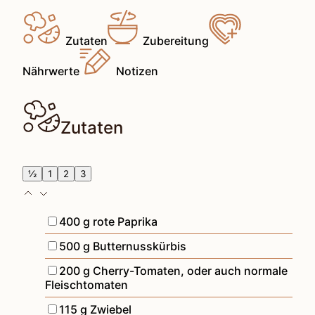
Zutaten
Zubereitung
Nährwerte
Notizen
Zutaten
½
1
2
3
▢
400
g
rote Paprika
▢
500
g
Butternusskürbis
▢
200
g
Cherry-Tomaten
,
oder auch normale
Fleischtomaten
▢
115
g
Zwiebel