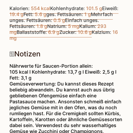
Kalorien:
554
kcal
Kohlenhydrate:
101.5
g
Eiweiß:
19.4
g
Fett:
5.6
g
ges. Fettsäuren:
1
g
Mehrfach
unges. Fettsäuren:
0.5
g
Einfach unges.
Fettsäuren:
1.8
g
Natrium:
5
mg
Kalium:
293
mg
Ballaststoffe:
6.9
g
Zucker:
10.6
g
Kalzium:
16
mg
Notizen
Nährwerte für Saucen-Portion allein:
105 kcal I Kohlenhydrate: 13,7 g I Eiweiß: 2,5 g I
Fett: 3,1 g
Gemüseverwertung: Du kannst dieses Rezept
beliebig abwandeln. Du kannst auch aus übrig
gebliebenen Ofengemüse einfach eine
Pastasauce machen. Ansonsten schmeiß einfach
jegliches Gemüse mit in den Ofen, was du noch
rumliegen hast. Für die Cremigkeit sollten Kürbis,
Kartoffeln, Karotten oder ähnliche Gemüsesorten
dabei sein. Verwendest du sehr wasserhaltiges
Gemüse wie Zucchini oder Champignons,