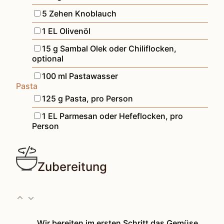
▢
5
Zehen
Knoblauch
▢
1
EL
Olivenöl
▢
15
g
Sambal Olek oder Chiliflocken
,
optional
▢
100
ml
Pastawasser
Pasta
▢
125
g
Pasta
,
pro Person
▢
1
EL
Parmesan oder Hefeflocken
,
pro
Person
Zubereitung
Wir bereiten im ersten Schritt das Gemüse