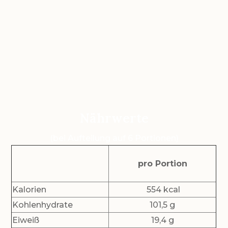
Nährwerte
(bei Aufteilung auf 6 Portionen)
pro Portion
Kalorien
554 kcal
Kohlenhydrate
101,5 g
Eiweiß
19,4 g