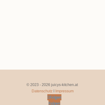
Rentier Kekse
Dez. 19, 2025
|
0 Kommentare
Seite 1 von 11
1
2
3
4
5
...
10
...
»
Letzte »
© 2023 - 2026 juicys-kitchen.at
Datenschutz
I
Impressum
Folgen
Folgen