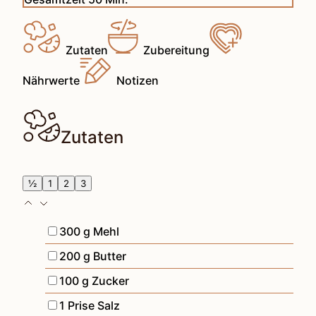
Zutaten
Zubereitung
Nährwerte
Notizen
Zutaten
½
1
2
3
▢
300
g
Mehl
▢
200
g
Butter
▢
100
g
Zucker
▢
1
Prise
Salz