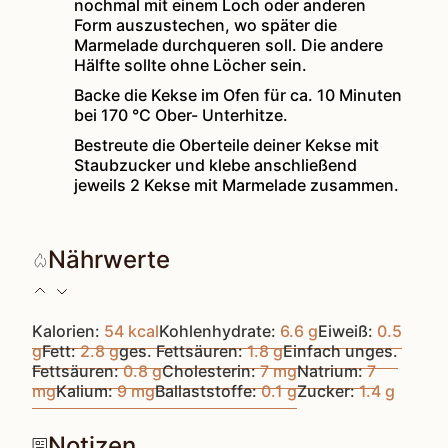
nochmal mit einem Loch oder anderen
Form auszustechen, wo später die
Marmelade durchqueren soll. Die andere
Hälfte sollte ohne Löcher sein.
Backe die Kekse im Ofen für ca. 10 Minuten
bei 170 °C Ober- Unterhitze.
Bestreute die Oberteile deiner Kekse mit
Staubzucker und klebe anschließend
jeweils 2 Kekse mit Marmelade zusammen.
Nährwerte
Kalorien:
54
kcal
Kohlenhydrate:
6.6
g
Eiweiß:
0.5
g
Fett:
2.8
g
ges. Fettsäuren:
1.8
g
Einfach unges.
Fettsäuren:
0.8
g
Cholesterin:
7
mg
Natrium:
7
mg
Kalium:
9
mg
Ballaststoffe:
0.1
g
Zucker:
1.4
g
Notizen