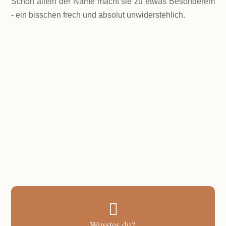
Schon allein der Name macht sie zu etwas Besonderem
- ein bisschen frech und absolut unwiderstehlich.
LEVEL
Einfach
PORTIONEN
ca. 60 Stück
GESAMTZEIT
5 Minuten kneten, 30 Minuten rasten, 10
Minuten backen (pro Blech)

Wusstes du?