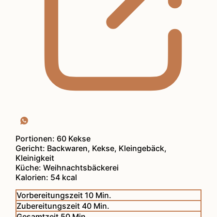
Portionen:
60
Kekse
Gericht:
Backwaren, Kekse, Kleingebäck,
Kleinigkeit
Küche:
Weihnachtsbäckerei
Kalorien:
54
kcal
Minuten
Vorbereitungszeit
10
Min.
Minuten
Zubereitungszeit
40
Min.
Minuten
Gesamtzeit
50
Min.