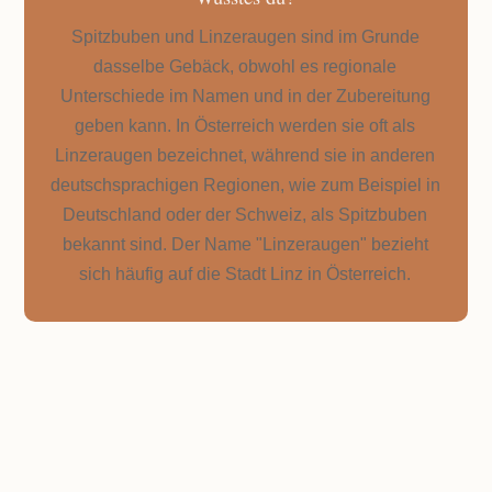
Spitzbuben und Linzeraugen sind im Grunde
dasselbe Gebäck, obwohl es regionale
Unterschiede im Namen und in der Zubereitung
geben kann. In Österreich werden sie oft als
Linzeraugen bezeichnet, während sie in anderen
deutschsprachigen Regionen, wie zum Beispiel in
Deutschland oder der Schweiz, als Spitzbuben
bekannt sind. Der Name "Linzeraugen" bezieht
sich häufig auf die Stadt Linz in Österreich.