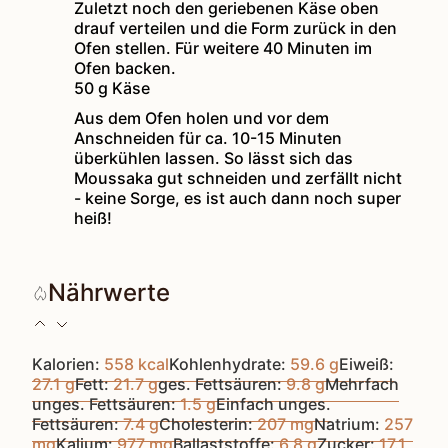
Zuletzt noch den geriebenen Käse oben
drauf verteilen und die Form zurück in den
Ofen stellen. Für weitere 40 Minuten im
Ofen backen.
50 g Käse
Aus dem Ofen holen und vor dem
Anschneiden für ca. 10-15 Minuten
überkühlen lassen. So lässt sich das
Moussaka gut schneiden und zerfällt nicht
- keine Sorge, es ist auch dann noch super
heiß!
Nährwerte
Kalorien:
558
kcal
Kohlenhydrate:
59.6
g
Eiweiß:
27.1
g
Fett:
21.7
g
ges. Fettsäuren:
9.8
g
Mehrfach
unges. Fettsäuren:
1.5
g
Einfach unges.
Fettsäuren:
7.4
g
Cholesterin:
207
mg
Natrium:
257
mg
Kalium:
977
mg
Ballaststoffe:
6.8
g
Zucker:
17.1