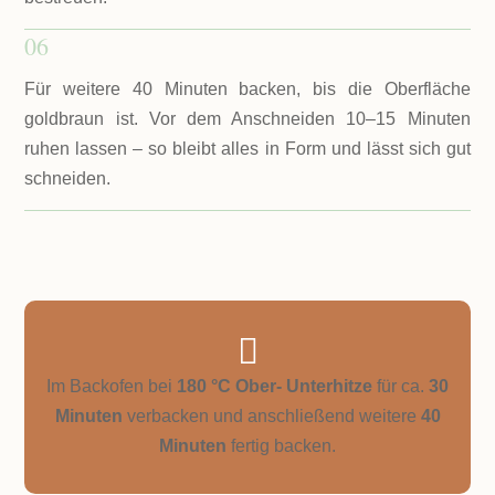
06
Für weitere 40 Minuten backen, bis die Oberfläche
goldbraun ist. Vor dem Anschneiden 10–15 Minuten
ruhen lassen – so bleibt alles in Form und lässt sich gut
schneiden.

Im Backofen bei
180 °C Ober- Unterhitze
für ca.
30
Minuten
verbacken und anschließend weitere
40
Minuten
fertig backen.