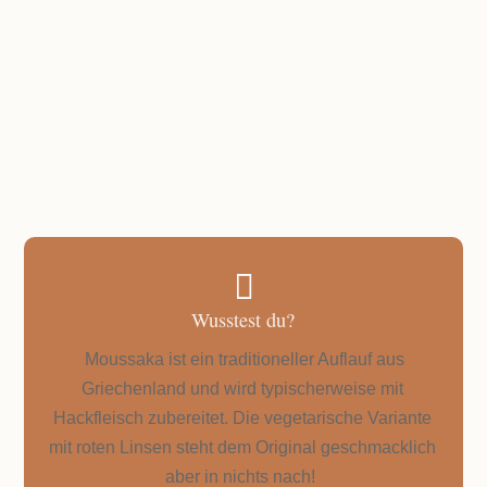
GESAMTZEIT
3-4 Portionen

Wusstest du?
Moussaka ist ein traditioneller Auflauf aus
Griechenland und wird typischerweise mit
Hackfleisch zubereitet. Die vegetarische Variante
mit roten Linsen steht dem Original geschmacklich
aber in nichts nach!