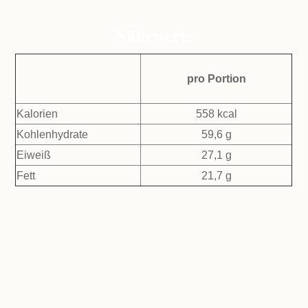
Nährwerte
pro Portion
Kalorien
558 kcal
Kohlenhydrate
59,6 g
Eiweiß
27,1 g
Fett
21,7 g