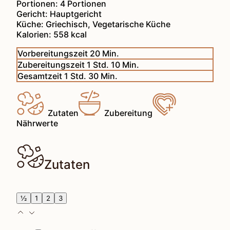
Portionen:
4
Portionen
Gericht:
Hauptgericht
Küche:
Griechisch, Vegetarische Küche
Kalorien:
558
kcal
Minuten
Vorbereitungszeit
20
Min.
Stunde
Minuten
Zubereitungszeit
1
Std.
10
Min.
Stunde
Minuten
Gesamtzeit
1
Std.
30
Min.
Zutaten
Zubereitung
Nährwerte
Zutaten
½
1
2
3