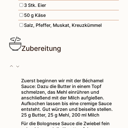
▢
3
Stk.
Eier
▢
50
g
Käse
▢
Salz, Pfeffer, Muskat, Kreuzkümmel
Zubereitung
Zuerst beginnen wir mit der Béchamel
Sauce: Dazu die Butter in einem Topf
schmelzen, das Mehl einrühren und
anschließend mit der Milch aufgießen.
Aufkochen lassen bis eine cremige Sauce
entsteht. Gut würzen und beiseite stellen.
25 g Butter,
25 g Mehl,
200 ml Milch
Für die Bolognese Sauce die Zwiebel fein