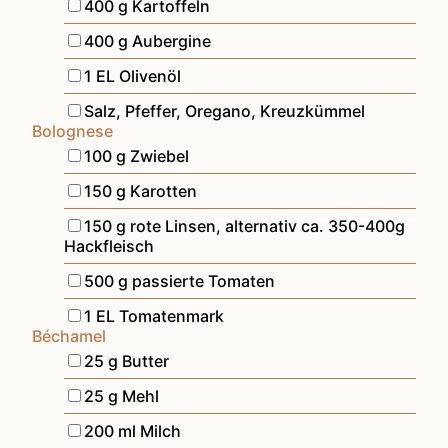
▢
400
g
Kartoffeln
▢
400
g
Aubergine
▢
1
EL
Olivenöl
▢
Salz, Pfeffer, Oregano, Kreuzkümmel
Bolognese
▢
100
g
Zwiebel
▢
150
g
Karotten
▢
150
g
rote Linsen
,
alternativ ca. 350-400g
Hackfleisch
▢
500
g
passierte Tomaten
▢
1
EL
Tomatenmark
Béchamel
▢
25
g
Butter
▢
25
g
Mehl
▢
200
ml
Milch