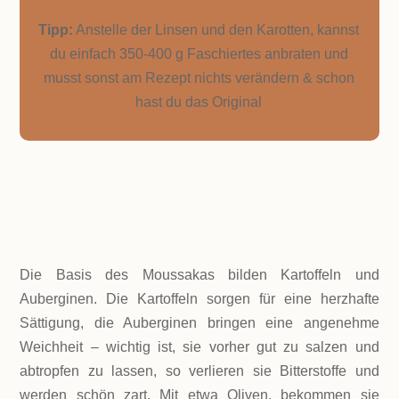
Tipp:
Anstelle der Linsen und den Karotten, kannst
du einfach 350-400 g Faschiertes anbraten und
musst sonst am Rezept nichts verändern & schon
hast du das Original
ZUTATEN!
Die Basis des Moussakas bilden Kartoffeln und
Auberginen. Die Kartoffeln sorgen für eine herzhafte
Sättigung, die Auberginen bringen eine angenehme
Weichheit – wichtig ist, sie vorher gut zu salzen und
abtropfen zu lassen, so verlieren sie Bitterstoffe und
werden schön zart. Mit etwa Oliven, bekommen sie