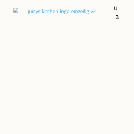
Hauptgerichte
BALSAMICO-
BELUGA-LINSEN