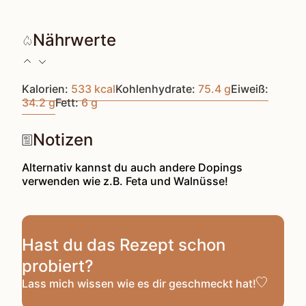
Nährwerte
Kalorien:
533
kcal
Kohlenhydrate:
75.4
g
Eiweiß:
34.2
g
Fett:
6
g
Notizen
Alternativ kannst du auch andere Dopings
verwenden wie z.B. Feta und Walnüsse!
Hast du das Rezept schon
probiert?
Lass mich wissen
wie es dir geschmeckt hat!