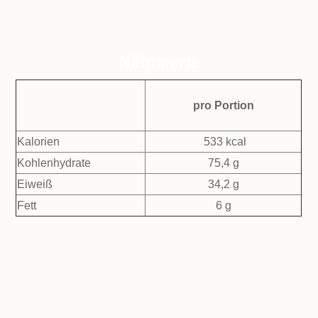
Nährwerte
pro Portion
Kalorien
533 kcal
Kohlenhydrate
75,4 g
Eiweiß
34,2 g
Fett
6 g