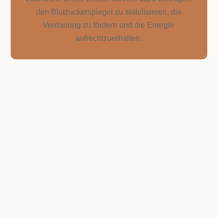
den Blutzuckerspiegel zu stabilisieren, die
Verdauung zu fördern und die Energie
aufrechtzuerhalten.
BELUGA
LINSEN
schwarze Linsen