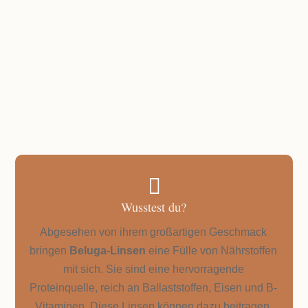
PORTIONEN
2 Portionen
GESAMTZEIT
ca. 45 Minuten

Wusstest du?
Abgesehen von ihrem großartigen Geschmack
bringen
Beluga-Linsen
eine Fülle von Nährstoffen
mit sich. Sie sind eine hervorragende
Proteinquelle, reich an Ballaststoffen, Eisen und B-
Vitaminen. Diese Linsen können dazu beitragen,