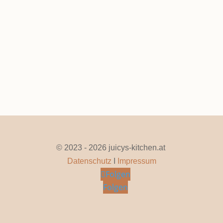
Juli 13, 2026
|
0 Kommentare
Seite 1 von 56
1
2
3
4
5
...
10
20
30
...
»
Letzte »
© 2023 - 2026 juicys-kitchen.at
Datenschutz
I
Impressum
Folgen
Folgen