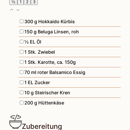
½
1
2
3
▢
300
g
Hokkaido Kürbis
▢
150
g
Beluga Linsen
,
roh
▢
½
EL
Öl
▢
1
Stk.
Zwiebel
▢
1
Stk.
Karotte
,
ca. 150g
▢
70
ml
roter Balsamico Essig
▢
1
EL
Zucker
▢
10
g
Steirischer Kren
▢
200
g
Hüttenkäse
Zubereitung