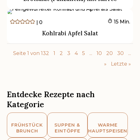
Minuten
15
Min.
|
0
Kohlrabi Apfel Salat
Seite 1 von 132
1
2
3
4
5
...
10
20
30
...
»
Letzte »
Entdecke Rezepte nach
Kategorie



FRÜHSTÜCK
SUPPEN &
WARME
BRUNCH
EINTÖPFE
HAUPTSPEISEN