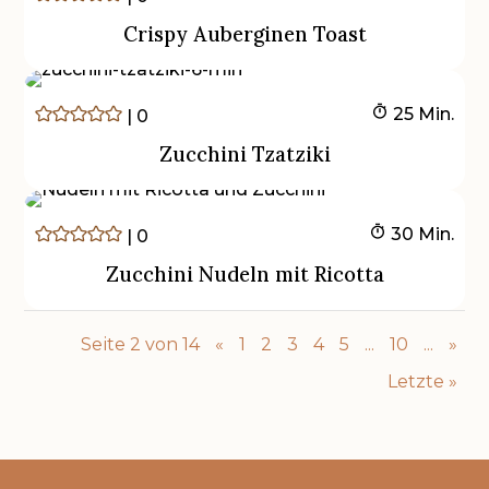
Crispy Auberginen Toast
Minuten
25
Min.
|
0
Zucchini Tzatziki
Minuten
30
Min.
|
0
Zucchini Nudeln mit Ricotta
Seite 2 von 14
«
1
2
3
4
5
...
10
...
»
Letzte »