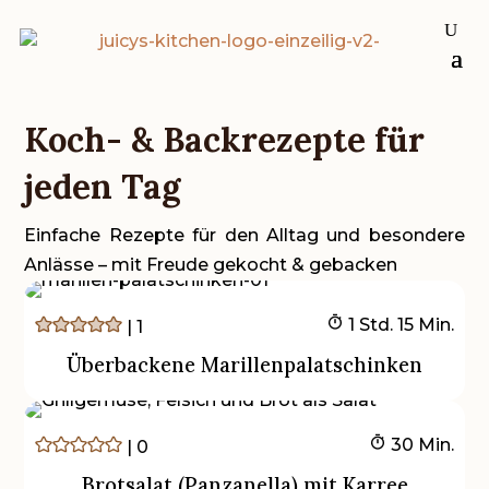
Koch- & Backrezepte für
jeden Tag
Einfache Rezepte für den Alltag und besondere
Anlässe – mit Freude gekocht & gebacken
Stunde
Minuten
1
Std.
15
Min.
|
1
Überbackene Marillenpalatschinken
Minuten
30
Min.
|
0
Brotsalat (Panzanella) mit Karree