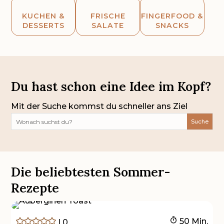



KUCHEN &
FRISCHE
FINGERFOOD &
DESSERTS
SALATE
SNACKS
Du hast schon eine
Idee im Kopf?
Mit der Suche kommst du schneller ans Ziel
Die beliebtesten Sommer-
Rezepte
Minuten
50
Min.
|
0