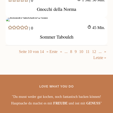
|
0
Gnocchi della Norma
Minuten
45
Min.
|
0
Sommer Tabouleh
Seite 10 von 14
« Erste
«
...
8
9
10
11
12
...
»
Letzte »
LOVE WHAT YOU DO
"Du musst weder gut kochen, noch fantastisch backen können!
Hauptsache du machst es mit
FREUDE
und isst mit
GENUSS
"