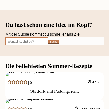
Du hast schon eine
Idee im Kopf?
Mit der Suche kommst du schneller ans Ziel
Suchen
nach:
Die beliebtesten Sommer-Rezepte
Stunden
4
Std.
|
0
Obsttorte mit Puddingcreme
Stunde
Minuten
1
Std.
30
Min.