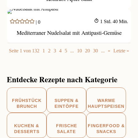
Stunde
Minuten
1
Std.
40
Min.
|
0
Mediterraner Nudelsalat mit Antipasti-Gemüse
Seite 1 von 132
1
2
3
4
5
...
10
20
30
...
»
Letzte »
Entdecke Rezepte nach Kategorie



FRÜHSTÜCK
SUPPEN &
WARME
BRUNCH
EINTÖPFE
HAUPTSPEISEN



KUCHEN &
FRISCHE
FINGERFOOD &
DESSERTS
SALATE
SNACKS