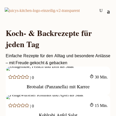
Koch- & Backrezepte für
jeden Tag
Einfache Rezepte für den Alltag und besondere Anlässe
– mit Freude gekocht & gebacken
Minuten
30
Min.
|
0
Brotsalat (Panzanella) mit Karree
Minuten
15
Min.
|
0
Kohlrabi Apfel Salat