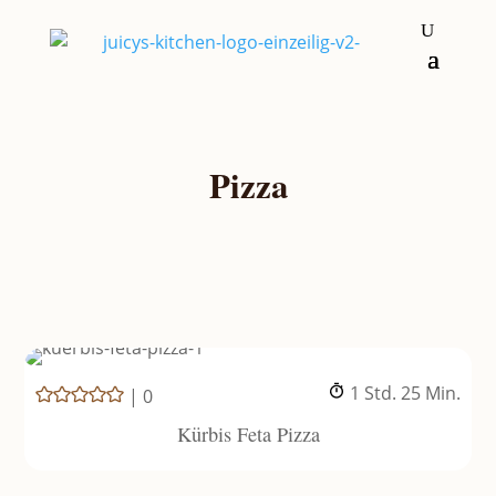
Pizza
Stunde
Minuten
1
Std.
25
Min.
|
0
Kürbis Feta Pizza