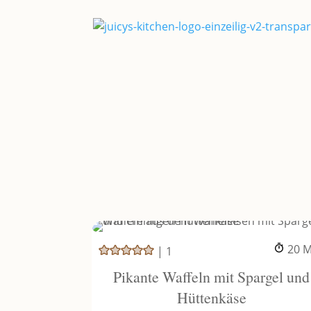
M
20
M
|
1
Pikante Waffeln mit Spargel und
Hüttenkäse