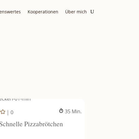
enswertes
Kooperationen
Über mich
Minuten
35
Min.
|
0
Schnelle Pizzabrötchen