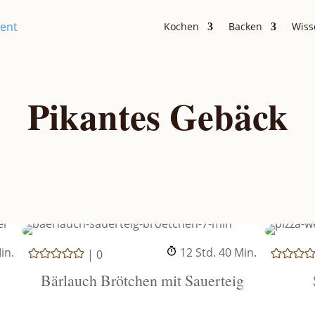
Kochen
Backen
Wiss
Pikantes Gebäck
inuten
Stunden
Minuten
in.
12
Std.
40
Min.
|
0
Bärlauch Brötchen mit Sauerteig