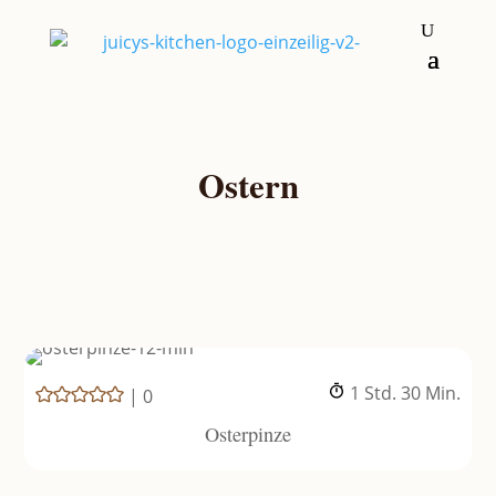
Ostern
Stunde
Minuten
1
Std.
30
Min.
|
0
Osterpinze