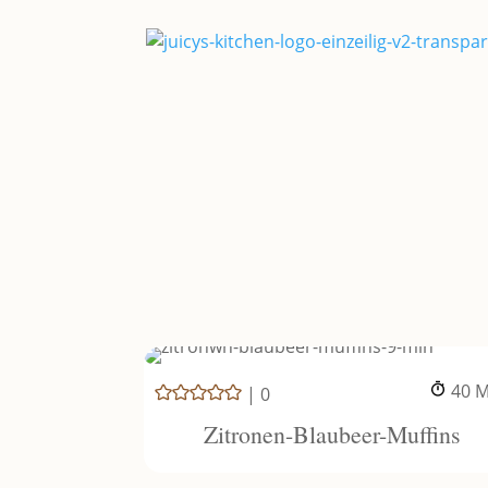
M
40
M
|
0
Zitronen-Blaubeer-Muffins