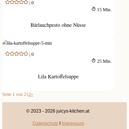
|
0
Minuten
15
Min.
Bärlauchpesto ohne Nüsse
|
0
Minuten
25
Min.
Lila Kartoffelsuppe
Seite 1 von 2
1
2
»
© 2023 - 2026 juicys-kitchen.at
Datenschutz
I
Impressum