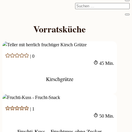
Vorratsküche
|
0
Minuten
45
Min.
Kirschgrütze
|
1
Minuten
50
Min.
Fruchti-Kuss – Fruchtmus ohne Zucker