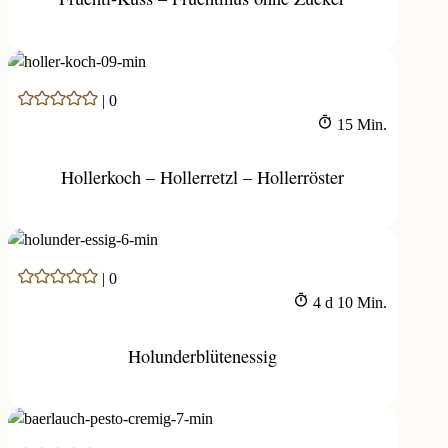
|
0
Minuten
15
Min.
Hollerkoch – Hollerretzl – Hollerröster
|
0
Tage
Minuten
4
d
10
Min.
Holunderblütenessig