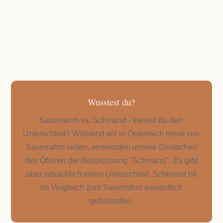
ungefähr 1 Stunde
Wusstest du?
Sauerrahm vs. Schmand - kennst du den
Unterschied? Während wir in Österreich meist von
Sauerrahm reden, verwenden unsere Deutschen
des Öfteren die Bezeichnung "Schmand". Es gibt
aber tatsächlich einen Unterschied: Schmand ist
im Vergleich zum Sauerrahm wesentlich
gehaltvoller.