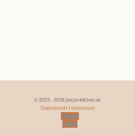
Muttertagstorte Mit Erdbeeren
Mai 8, 2026
|
0 Kommentare
Seite 1 von 23
1
2
3
4
5
...
10
20
...
»
Letzte »
© 2023 - 2026 juicys-kitchen.at
Datenschutz
I
Impressum
Folgen
Folgen