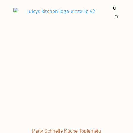
Kuchen & Torten
Nachspeisen &
Süßkram
KUCHEN
Party
Schnelle Küche
Topfenteig