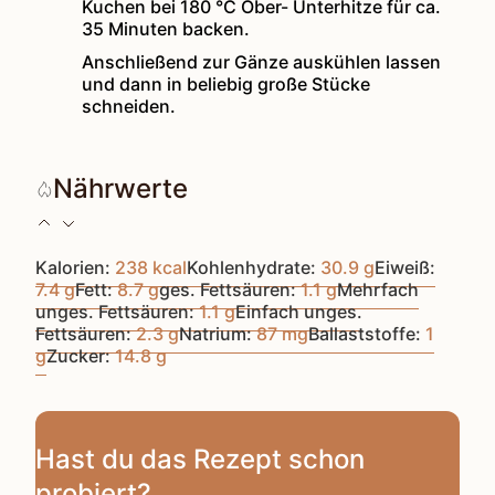
Kuchen bei 180 °C Ober- Unterhitze für ca.
35 Minuten backen.
Anschließend zur Gänze auskühlen lassen
und dann in beliebig große Stücke
schneiden.
Nährwerte
Kalorien:
238
kcal
Kohlenhydrate:
30.9
g
Eiweiß:
7.4
g
Fett:
8.7
g
ges. Fettsäuren:
1.1
g
Mehrfach
unges. Fettsäuren:
1.1
g
Einfach unges.
Fettsäuren:
2.3
g
Natrium:
87
mg
Ballaststoffe:
1
g
Zucker:
14.8
g
Hast du das Rezept schon
probiert?