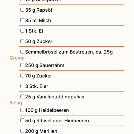
▢
35
g
Rapsöl
▢
35
ml
Milch
▢
1
Stk.
Ei
▢
50
g
Zucker
▢
Semmelbrösel zum Bestreuen
,
ca. 25g
Creme
▢
250
g
Sauerrahm
▢
70
g
Zucker
▢
3
Stk.
Eier
▢
25
g
Vanillepuddingpulver
Belag
▢
100
g
Heidelbeeren
▢
50
g
Ribisel oder Himbeeren
▢
200
g
Marillen