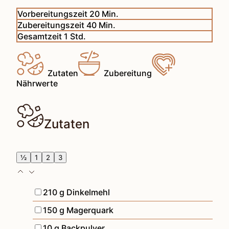
Minuten
Vorbereitungszeit
20
Min.
Minuten
Zubereitungszeit
40
Min.
Stunde
Gesamtzeit
1
Std.
Zutaten
Zubereitung
Nährwerte
Zutaten
½
1
2
3
▢
210
g
Dinkelmehl
▢
150
g
Magerquark
▢
10
g
Backpulver